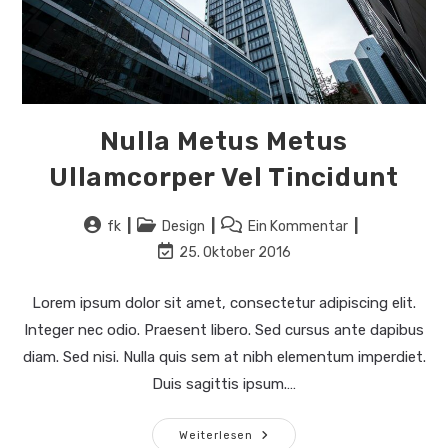
Nulla Metus Metus
Ullamcorper Vel Tincidunt
Beitrags-
Beitrags-
Beitrags-
fk
Design
Ein Kommentar
Autor:
Kategorie:
Kommentare:
Beitrag
25. Oktober 2016
zuletzt
geändert
Lorem ipsum dolor sit amet, consectetur adipiscing elit.
am:
Integer nec odio. Praesent libero. Sed cursus ante dapibus
diam. Sed nisi. Nulla quis sem at nibh elementum imperdiet.
Duis sagittis ipsum.…
Nulla
Weiterlesen