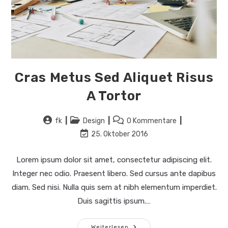
Cras Metus Sed Aliquet Risus
A Tortor
Beitrags-
Beitrags-
Beitrags-
fk
Design
0 Kommentare
Autor:
Kategorie:
Kommentare:
Beitrag
25. Oktober 2016
zuletzt
geändert
Lorem ipsum dolor sit amet, consectetur adipiscing elit.
am:
Integer nec odio. Praesent libero. Sed cursus ante dapibus
diam. Sed nisi. Nulla quis sem at nibh elementum imperdiet.
Duis sagittis ipsum.…
Cras
Weiterlesen