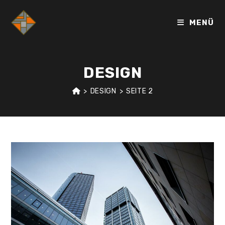
Zum
Inhalt
MENÜ
springen
DESIGN
>
DESIGN
>
SEITE 2