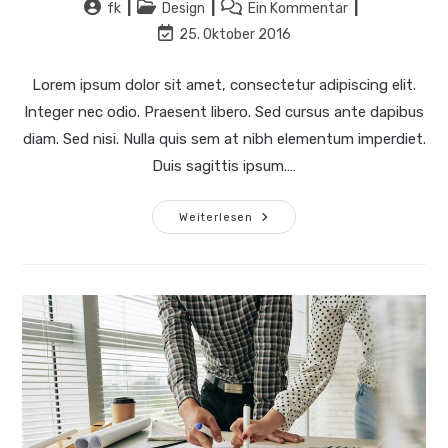
Beitrags-
Beitrags-
Beitrags-
fk
Design
Ein Kommentar
Autor:
Kategorie:
Kommentare:
Beitrag
25. Oktober 2016
zuletzt
geändert
Lorem ipsum dolor sit amet, consectetur adipiscing elit.
am:
Integer nec odio. Praesent libero. Sed cursus ante dapibus
diam. Sed nisi. Nulla quis sem at nibh elementum imperdiet.
Duis sagittis ipsum.…
Quis
Weiterlesen
Ligula
Lacinia
Aliquet
Mauris
Ipsum